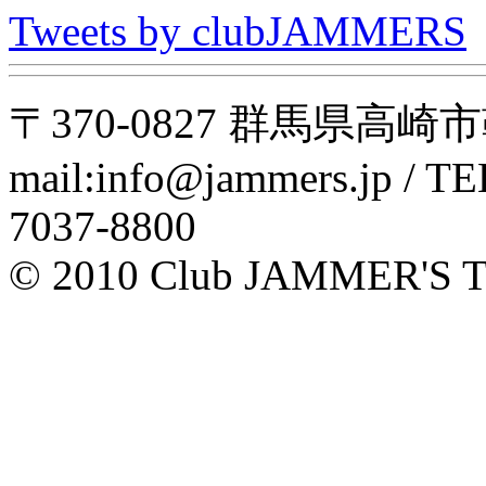
Tweets by clubJAMMERS
〒370-0827 群馬県高崎市鞘町
mail:info@jammers.jp / TEL
7037-8800
© 2010 Club JAMMER'S T