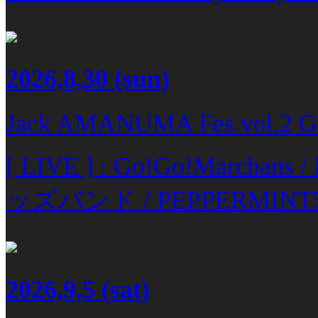
2026,8,30
(sun)
Jack AMANUMA Fes vol.2 G
[ LIVE ] : Go!Go!March
ッズバンド / PEPPERMINT
2026,9,5
(sat)