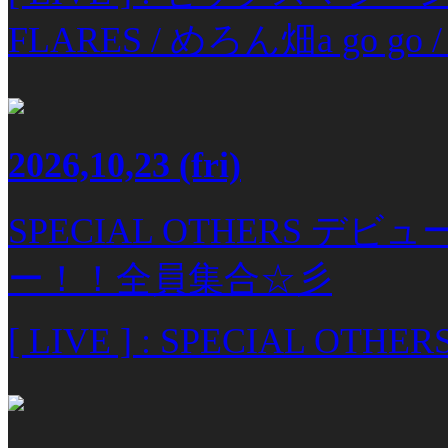
FLARES / めろん畑a go go / Mr
2026,10,23
(fri)
SPECIAL OTHERS デ
ー！！全員集合☆彡
[ LIVE ] : SPECIAL OTHER