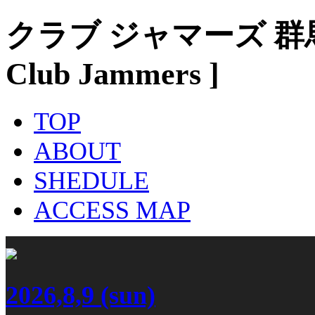
クラブ ジャマーズ 群
Club Jammers ]
TOP
ABOUT
SHEDULE
ACCESS MAP
2026,8,9
(sun)