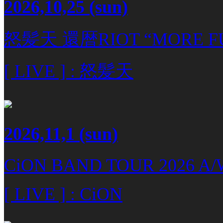
2026,10,25
(sun)
怒髪天 還暦RIOT “MORE FU
[ LIVE ] : 怒髪天
2026,11,1
(sun)
CiON BAND TOUR 2026 A/
[ LIVE ] : CiON