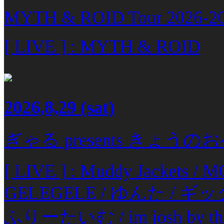
MYTH & ROID Tour 2026-2027
[ LIVE ] : MYTH & ROID
2026,8,29
(sat)
ぎゃる presents きょう
[ LIVE ] : Muddy Jackets 
GELEGELE / ゆんた / ギ
ふりーたいむ / im josh by the