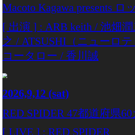
Macoto Kagawa prese
[ 出演 ] : ARB keith /
之 / ATSUSHI（ニューロテ
コータロー / 香川誠
2026,9,12
(sat)
RED SPIDER 47都道府県
[ LIVE ] : RED SPIDER