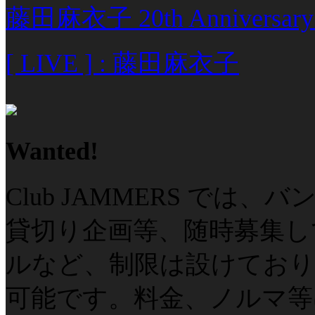
藤田麻衣子 20th Anniver
[ LIVE ] : 藤田麻衣子
Wanted!
Club JAMMERS で
貸切り企画等、随時募集し
ルなど、制限は設けてお
可能です。料金、ノルマ等