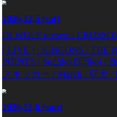
2026,12,5
(sat)
DJ WOLF presents CROSSOV
[ LIVE ] : KiNGONS / TH
POINTS / Su凸ko D凹koi 
スキッカー / March / 狂犬 / D
2026,12,6
(sun)