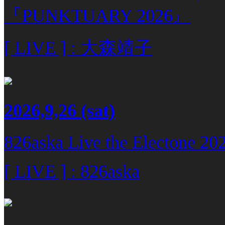
『PUNKTUARY 2026』
[ LIVE ] : 大森靖子
2026,9,26
(sat)
826aska Live the Electone 20
[ LIVE ] : 826aska