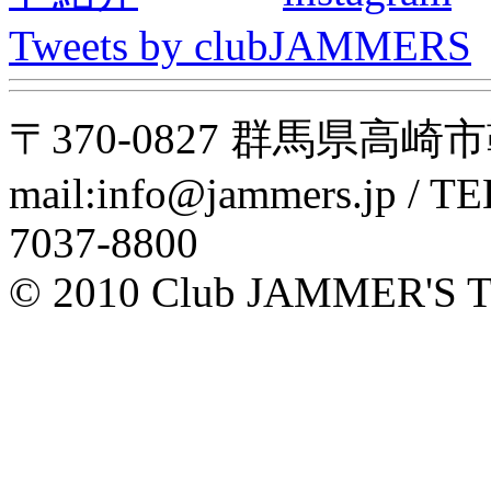
Tweets by clubJAMMERS
〒370-0827 群馬県高崎市鞘町
mail:info@jammers.jp / TEL
7037-8800
© 2010 Club JAMMER'S T