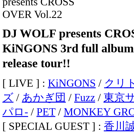
DJ WOLF presents CRO
KiNGONS 3rd full al
release tour!!
[ LIVE ] :
KiNGONS
/
クリ
ズ
/
あかぎ団
/
Fuzz
/
東京
パロ-
/
PET
/
MONKEY GR
[ SPECIAL GUEST ] :
香川