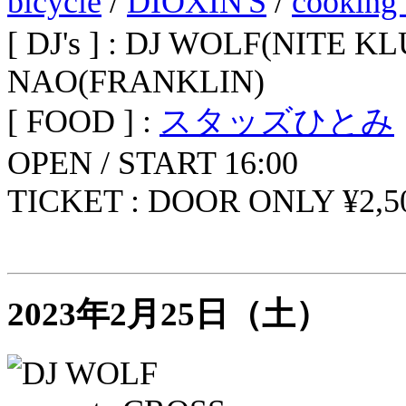
bicycle
/
DIOXIN'S
/
cooking 
[ DJ's ] : DJ WOLF(NITE K
NAO(FRANKLIN)
[ FOOD ] :
スタッズひとみ
OPEN / START 16:00
TICKET : DOOR ONLY ¥2,5
2023年2月25日（土）