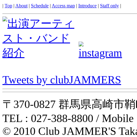
|
Top
|
About
|
Schedule
|
Access map
|
Introduce
|
Staff only
|
Tweets by clubJAMMERS
〒370-0827 群馬県高崎市鞘町31-1
TEL : 027-388-8800 / Mobile
© 2010 Club JAMMER'S Taka