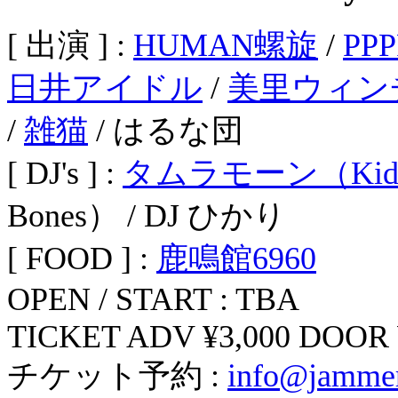
[ 出演 ] :
HUMAN螺旋
/
PP
日井アイドル
/
美里ウィン
/
雑猫
/ はるな団
[ DJ's ] :
タムラモーン（Kidder 
Bones） / DJ ひかり
[ FOOD ] :
鹿鳴館6960
OPEN / START : TBA
TICKET ADV ¥3,000 DOOR ¥
チケット予約 :
info@jammer