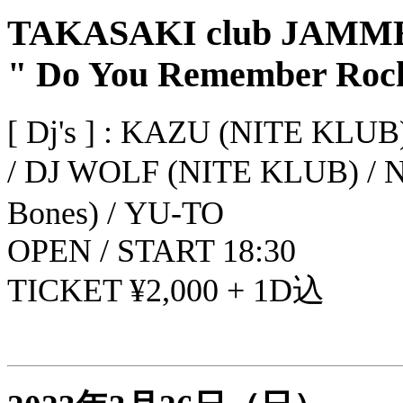
TAKASAKI club JAMMER
" Do You Remember Rock 
[ Dj's ] : KAZU (NITE KL
/ DJ WOLF (NITE KLUB) /
Bones) / YU‐TO
OPEN / START 18:30
TICKET ¥2,000 + 1D込