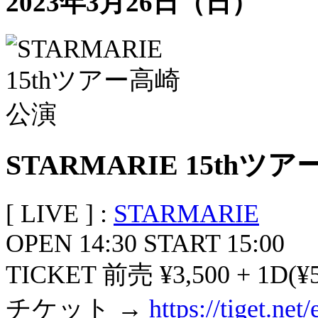
2023年3月26日（日）
STARMARIE 15thツ
[ LIVE ] :
STARMARIE
OPEN 14:30 START 15:00
TICKET 前売 ¥3,500 + 1D(¥5
チケット →
https://tiget.ne