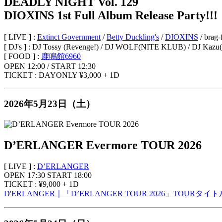
DEADLY NIGHT Vol. 129
DIOXINS 1st Full Album Release Party!!!
[ LIVE ] :
Extinct Government
/
Betty Duckling's
/
DIOXINS
/ brag
[ DJ's ] : DJ Tossy (Revenge!) / DJ WOLF(NITE KLUB) / DJ Kazu
[ FOOD ] :
鹿鳴館6960
OPEN 12:00 / START 12:30
TICKET : DAYONLY ¥3,000 + 1D
2026年5月23日（土）
D’ERLANGER Evermore TOUR 2026
[ LIVE ] :
D’ERLANGER
OPEN 17:30 START 18:00
TICKET : ¥9,000 + 1D
D'ERLANGER｜「D’ERLANGER TOUR 2026」TOURタ