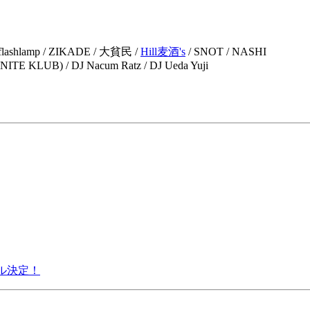
-flashlamp / ZIKADE / 大貧民 /
Hill麦酒's
/ SNOT / NASHI
(NITE KLUB) / DJ Nacum Ratz / DJ Ueda Yuji
イトル決定！