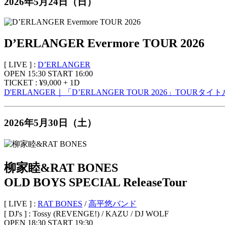
2026年5月24日（日）
D’ERLANGER Evermore TOUR 2026
[ LIVE ] :
D’ERLANGER
OPEN 15:30 START 16:00
TICKET : ¥9,000 + 1D
D'ERLANGER｜「D’ERLANGER TOUR 2026」TOURタ
2026年5月30日（土）
柳家睦&RAT BONES
OLD BOYS SPECIAL ReleaseTour
[ LIVE ] :
RAT BONES
/
高平悠バンド
[ DJ's ] : Tossy (REVENGE!) / KAZU / DJ WOLF
OPEN 18:30 START 19:30