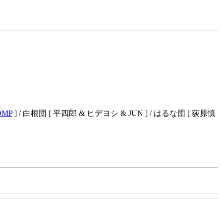
OMP
] / 白根団 [ 平四郎 & ヒデヨシ & JUN ] / はるな団 [ 荻原慎