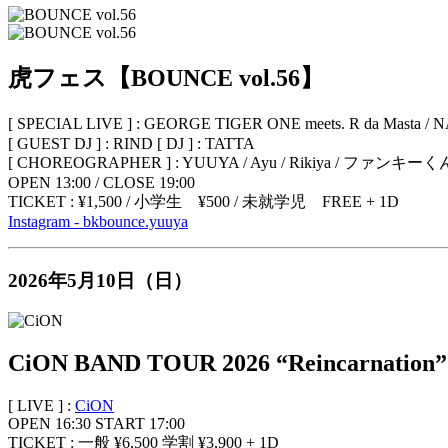
虎フェス【BOUNCE vol.56】
[ SPECIAL LIVE ] : GEORGE TIGER ONE meets. R da Masta / NA
[ GUEST DJ ] : RIND [ DJ ] : TATTA
[ CHOREOGRAPHER ] : YUUYA / Ayu / Rikiya / ファンキーくん / シー
OPEN 13:00 / CLOSE 19:00
TICKET : ¥1,500 / 小学生 ¥500 / 未就学児 FREE + 1D
Instagram - bkbounce.yuuya
2026年5月10日（日）
CiON BAND TOUR 2026 “Reincarnation”
[ LIVE ] :
CiON
OPEN 16:30 START 17:00
TICKET : 一般 ¥6,500 学割 ¥3,900 + 1D