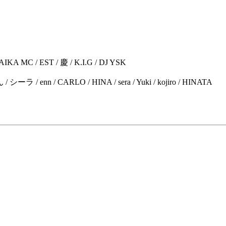
IKA MC / EST / 慶 / K.I.G / DJ YSK
ラ / enn / CARLO / HINA / sera / Yuki / kojiro / HINATA