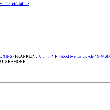
) official site
IOXINS
/ FRANKLIN /
サテライト
/
good-bye my bicycle
/
高平悠
 / DJ UXRAMONE