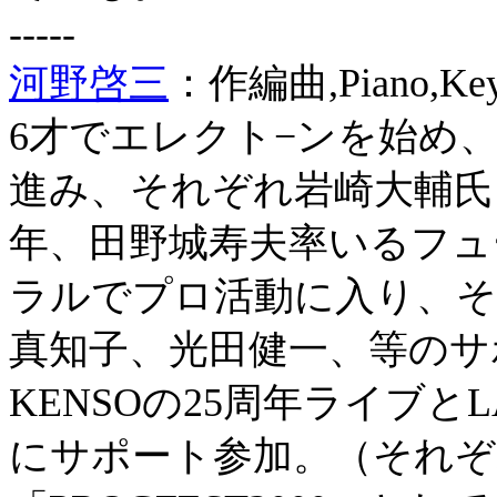
-----
河野啓三
：作編曲,Piano,Key
6才でエレクト−ンを始め
進み、それぞれ岩崎大輔氏、
年、田野城寿夫率いるフュ
ラルでプロ活動に入り、そ
真知子、光田健一、等のサポ
KENSOの25周年ライブと
にサポート参加。（それぞ