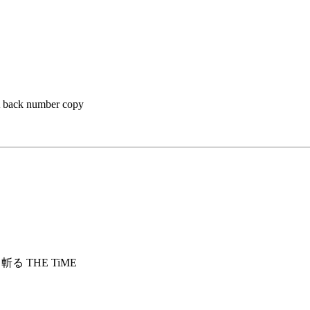
ack number copy
/ 斬る THE TiME