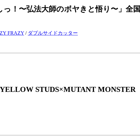
なしっ！〜弘法大師のボヤきと悟り〜」全
ZY FRAZY
/
ダブルサイドカッター
.1" YELLOW STUDS×MUTANT MONSTER