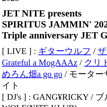
JET NITE presents
SPIRITUS JAMMIN' 20
Triple anniversary JET 
[ LIVE ] :
ギターウルフ
/
ザ
Grateful a MogAAAz
/
クリ
めろん畑a go go
/ モータ
イト
[ DJ's ] : GANG¥RICKY / 