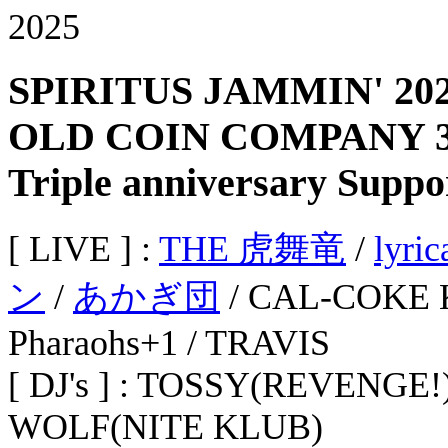
SPIRITUS JAMMIN' 20
OLD COIN COMPANY 30t
Triple anniversary Sup
[ LIVE ] :
THE 虎舞竜
/
lyric
ン
/
あかぎ団
/ CAL-COKE 
Pharaohs+1 / TRAVIS
[ DJ's ] : TOSSY(REVENGE!
WOLF(NITE KLUB)