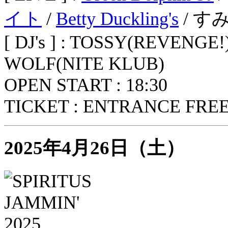
イト
/
Betty Duckling's
/ すみれ
[ DJ's ] : TOSSY(REVENGE!
WOLF(NITE KLUB)
OPEN START : 18:30
TICKET : ENTRANCE FREE
2025年4月26日（土）