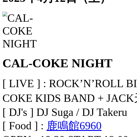
CAL-COKE NIGHT
[ LIVE ] : ROCK’N’ROLL
COKE KIDS BAND + JACK
[ DJ's ] DJ Suga / DJ Takeru
[ Food ] :
鹿鳴館6960