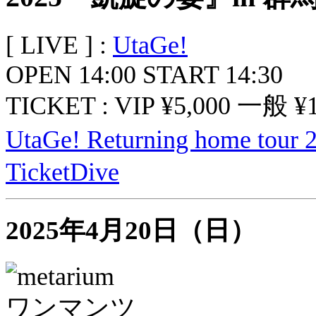
[ LIVE ] :
UtaGe!
OPEN 14:00 START 14:30
TICKET : VIP ¥5,000 一般 ¥1
UtaGe! Returning home t
TicketDive
2025年4月20日（日）