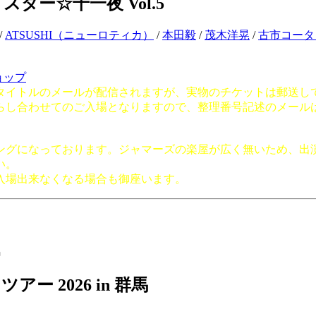
ール スター☆千一夜 Vol.5
/
ATSUSHI（ニューロティカ）
/
本田毅
/
茂木洋晃
/
古市コータ
ョップ
タイトルのメールが配信されますが、実物のチケットは郵送し
らし合わせてのご入場となりますので、整理番号記述のメール
ングになっております。ジャマーズの楽屋が広く無いため、出
い。
入場出来なくなる場合も御座います。
アー 2026 in 群馬