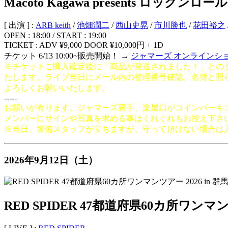
Macoto Kagawa presents ロックンロ
[ 出演 ] :
ARB keith
/
池畑潤二
/
西山史晃
/
市川勝也
/
花田裕之
OPEN : 18:00 / START : 19:00
TICKET : ADV ¥9,000 DOOR ¥10,000円 + 1D
チケット 6/13 10:00~販売開始！ →
ジャマーズ オンラインシ
※チケットご購入確定後に「商品が発送されました！」との
たします。ライブ当日にメール内の整理番号確認、名簿と照
よろしくお願いいたします。
-----
お願いが有ります。ジャマーズ裏手、楽屋口がコインパーキ
メンバーにサインや写真を求める事はくれぐれもお控え下さ
※当日、警備スタッフが立ちますが、守って頂けない場合は
2026年9月12日（土）
RED SPIDER 47都道府県60カ所ワンマンツ