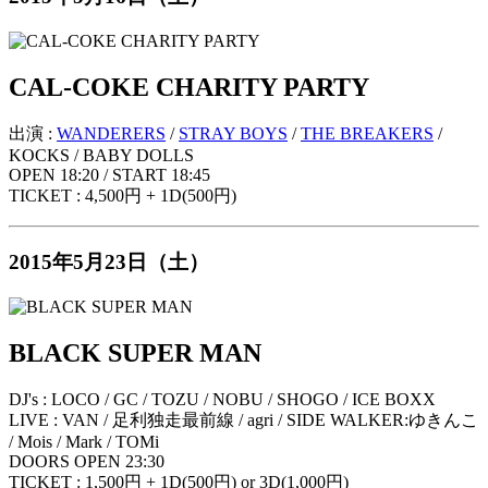
CAL-COKE CHARITY PARTY
出演 :
WANDERERS
/
STRAY BOYS
/
THE BREAKERS
/
KOCKS / BABY DOLLS
OPEN 18:20 / START 18:45
TICKET : 4,500円 + 1D(500円)
2015年5月23日（土）
BLACK SUPER MAN
DJ's : LOCO / GC / TOZU / NOBU / SHOGO / ICE BOXX
LIVE : VAN / 足利独走最前線 / agri / SIDE WALKER:ゆきんこ
/ Mois / Mark / TOMi
DOORS OPEN 23:30
TICKET : 1,500円 + 1D(500円) or 3D(1,000円)