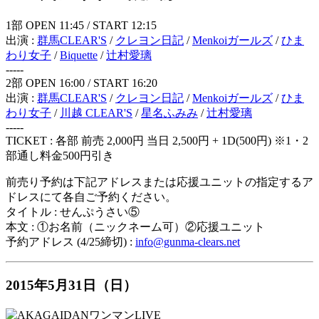
1部 OPEN 11:45 / START 12:15
出演 :
群馬CLEAR'S
/
クレヨン日記
/
Menkoiガールズ
/
ひま
わり女子
/
Biquette
/
辻村愛璃
-----
2部 OPEN 16:00 / START 16:20
出演 :
群馬CLEAR'S
/
クレヨン日記
/
Menkoiガールズ
/
ひま
わり女子
/
川越 CLEAR'S
/
星名ふみみ
/
辻村愛璃
-----
TICKET : 各部 前売 2,000円 当日 2,500円 + 1D(500円) ※1・2
部通し料金500円引き
前売り予約は下記アドレスまたは応援ユニットの指定するア
ドレスにて各自ご予約ください。
タイトル : せんぷうさい⑤
本文 : ①お名前（ニックネーム可）②応援ユニット
予約アドレス (4/25締切) :
info@gunma-clears.net
2015年5月31日（日）