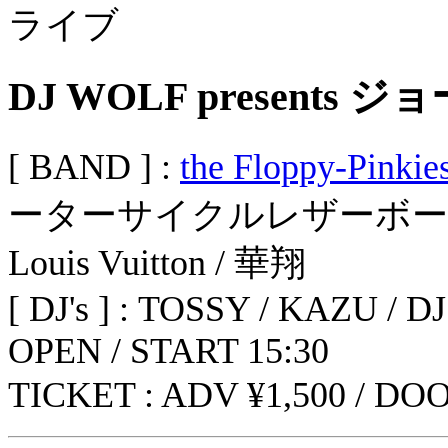
DJ WOLF present
[ BAND ] :
the Floppy-Pinkie
ーターサイクルレザーボーイズ / W
Louis Vuitton / 華翔
[ DJ's ] : TOSSY / KAZU / 
OPEN / START 15:30
TICKET : ADV ¥1,500 / DOO