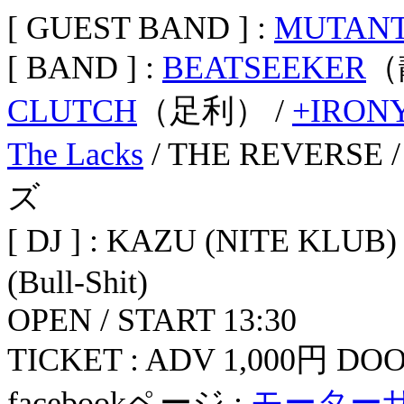
[ GUEST BAND ] :
MUTANT
[ BAND ] :
BEATSEEKER
（
CLUTCH
（足利） /
+IRON
The Lacks
/ THE REVE
ズ
[ DJ ] : KAZU (NITE KLUB
(Bull-Shit)
OPEN / START 13:30
TICKET : ADV 1,000円 DOO
facebookページ :
モーターサイ