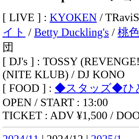
[ LIVE ] :
KYOKEN
/ TRavi
イト
/
Betty Duckling's
/
桃
団
[ DJ's ] : TOSSY (REVENGE
(NITE KLUB) / DJ KONO
[ FOOD ] :
◆スタッズ◆ひ
OPEN / START : 13:00
TICKET : ADV ¥1,500 / DOO
2024/11
| 2024/12 |
2025/1