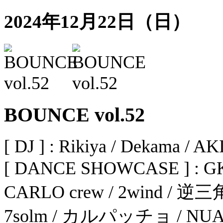
2024年12月22日（日）
BOUNCE vol.52
[ DJ ] : Rikiya / Dekama / AK
[ DANCE SHOWCASE ] : GK /
CARLO crew / 2wind / 逆
7solm / カルパッチョ / N