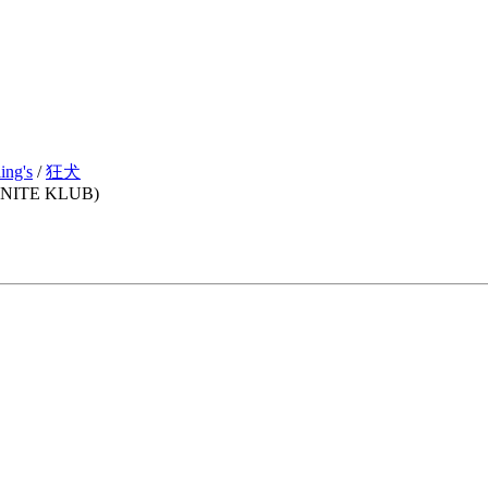
ing's
/
狂犬
F(NITE KLUB)