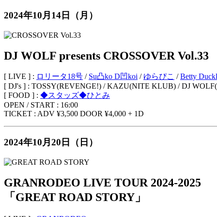
2024年10月14日（月）
DJ WOLF presents CROSSOVER Vol.33
[ LIVE ] :
ロリータ18号
/
Su凸ko D凹koi
/
ゆらぴこ
/
Betty Duckl
[ DJ's ] : TOSSY(REVENGE!) / KAZU(NITE KLUB) / DJ WOL
[ FOOD ] :
◆スタッズ◆ひとみ
OPEN / START : 16:00
TICKET : ADV ¥3,500 DOOR ¥4,000 + 1D
2024年10月20日（日）
GRANRODEO LIVE TOUR 2024-2025
「GREAT ROAD STORY」