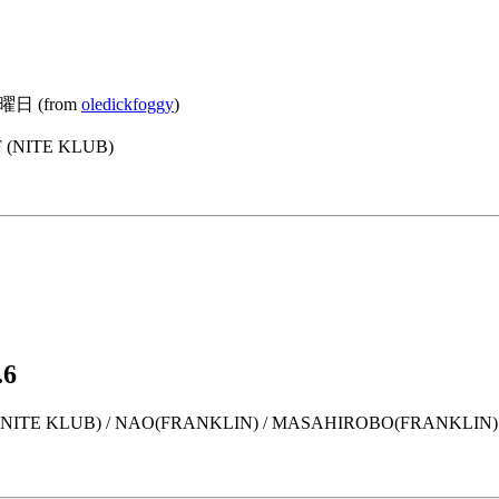
日 (from
oledickfoggy
)
F (NITE KLUB)
.6
AZU(NITE KLUB) / NAO(FRANKLIN) / MASAHIROBO(FRANKLIN)