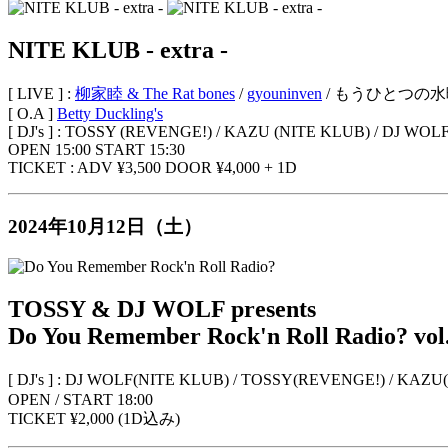
NITE KLUB - extra -
[ LIVE ] :
柳家睦 & The Rat bones
/
gyouninven
/ もうひとつの水曜
[ O.A ]
Betty Duckling's
[ DJ's ] : TOSSY (REVENGE!) / KAZU (NITE KLUB) / DJ WOL
OPEN 15:00 START 15:30
TICKET : ADV ¥3,500 DOOR ¥4,000 + 1D
2024年10月12日（土）
TOSSY & DJ WOLF presents
Do You Remember Rock'n Roll Radio? vol
[ DJ's ] : DJ WOLF(NITE KLUB) / TOSSY(REVENGE!) / K
OPEN / START 18:00
TICKET ¥2,000 (1D込み)