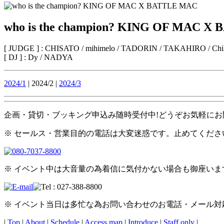
who is the champion? KING OF MAC X
[ JUDGE ] : CHISATO / mihimelo / TADORIN / TAKAHIRO / Chi
[ DJ ] : Dy / NADYA
2024/1
| 2024/2 |
2024/3
企画・貸切・ブッキング申込み随時受付中!どうぞお気軽にお
※ セールス・営業目的の電話は大変迷惑です。止めてくださ
※ イベント中は大音量の為着信に気付かない場合も御座い
※ イベント当日は多忙な為お問い合わせのお電話・メール
|
Top
|
About
|
Schedule
|
Access map
|
Introduce
|
Staff only
|