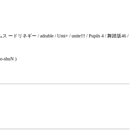
 adrable / Umi+ / unite!!! / Pupils 4 / 舞踏坂46 /
o-shuN )