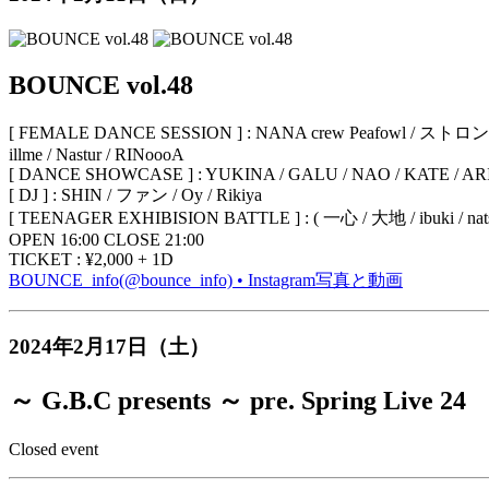
BOUNCE vol.48
[ FEMALE DANCE SESSION ] : NANA crew Peafowl /
illme / Nastur / RINoooA
[ DANCE SHOWCASE ] : YUKINA / GALU / NAO / KATE / AR
[ DJ ] : SHIN / ファン / Oy / Rikiya
[ TEENAGER EXHIBISION BATTLE ] : ( 一心 / 大地 / ibuki / natsu /
OPEN 16:00 CLOSE 21:00
TICKET : ¥2,000 + 1D
BOUNCE_info(@bounce_info) • Instagram写真と動画
2024年2月17日（土）
～ G.B.C presents ～ pre. Spring Live 24
Closed event