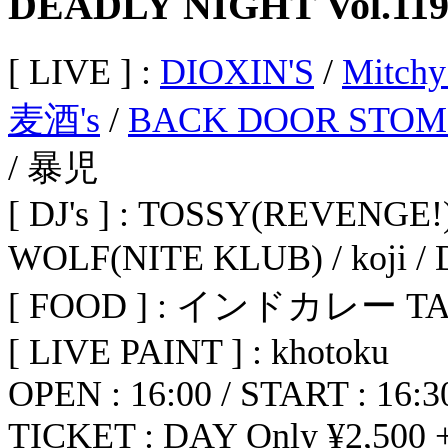
DEADLY NIGHT Vol.11
[ LIVE ] :
DIOXIN'S
/
Mitchy
麦酒's
/
BACK DOOR STOM
/ 暴児
[ DJ's ] : TOSSY(REVENGE!
WOLF(NITE KLUB) / koji 
[ FOOD ] : インドカレー 
[ LIVE PAINT ] : khotoku
OPEN : 16:00 / START : 16:3
TICKET : DAY Only ¥2,500 