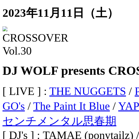
2023年11月11日（土）
DJ WOLF presents CRO
[ LIVE ] :
THE NUGGETS
/
GO's
/
The Paint It Blue
/
YA
センチメンタル思春期
[ DJ's ] : TAMAE (ponytail