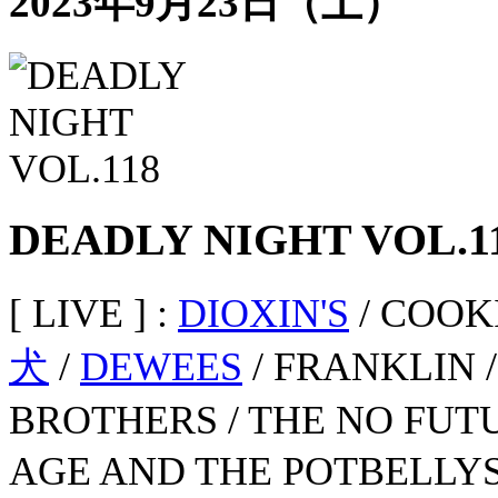
2023年9月23日（土）
DEADLY NIGHT VOL.1
[ LIVE ] :
DIOXIN'S
/ COOK
犬
/
DEWEES
/ FRANKLIN 
BROTHERS / THE NO FU
AGE AND THE POTBELLY