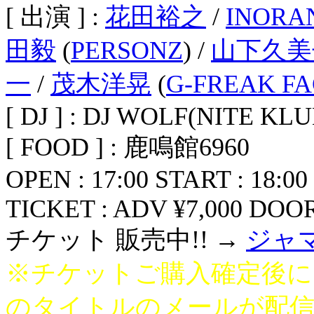
[ 出演 ] :
花田裕之
/
INORA
田毅
(
PERSONZ
) /
山下久美
一
/
茂木洋晃
(
G-FREAK F
[ DJ ] : DJ WOLF(NITE KLU
[ FOOD ] : 鹿鳴館6960
OPEN : 17:00 START : 18:00
TICKET : ADV ¥7,000 DOOR 
チケット 販売中!! →
ジャ
※チケットご購入確定後に
のタイトルのメールが配