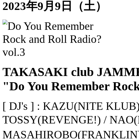
2023年9月9日（土）
TAKASAKI club JAMMER
"Do You Remember Rock 
[ DJ's ] : KAZU(NITE KLUB
TOSSY(REVENGE!) / NAO(
MASAHIROBO(FRANKLIN