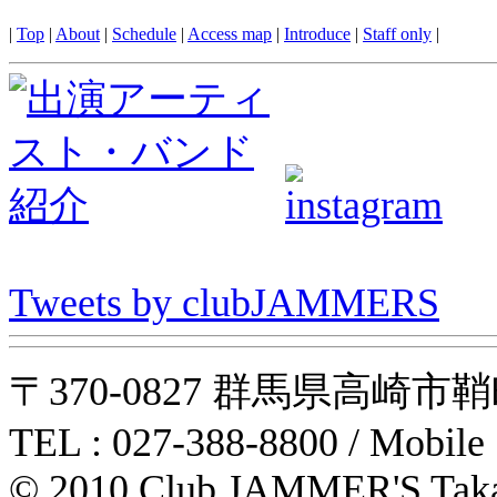
|
Top
|
About
|
Schedule
|
Access map
|
Introduce
|
Staff only
|
Tweets by clubJAMMERS
〒370-0827 群馬県高崎市鞘町31-1
TEL : 027-388-8800 / Mobile
© 2010 Club JAMMER'S Taka