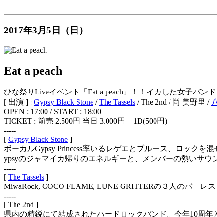
2017年3月5日（日）
Eat a peach
ひな祭りLiveイベント「Eat a peach」！！イカし
[ 出演 ] :
Gypsy Black Stone
/
The Tassels
/ The 2nd / 尚 美野里 /
OPEN : 17:00 / START : 18:00
TICKET : 前売 2,500円 当日 3,000円 + 1D(500円)
-----
[
Gypsy Black Stone
]
ボーカルGypsy Princess率いるレゲエとブルース、ロックを混
ypsyのジャマイカ帰りのエネルギーと、メンバーの熱いサウンド
-----
[
The Tassels
]
MiwaRock, COCO FLAME, LUNE GRITTERの
-----
[ The 2nd ]
県内の精鋭にて結成されたハードロックバンド。今年10周