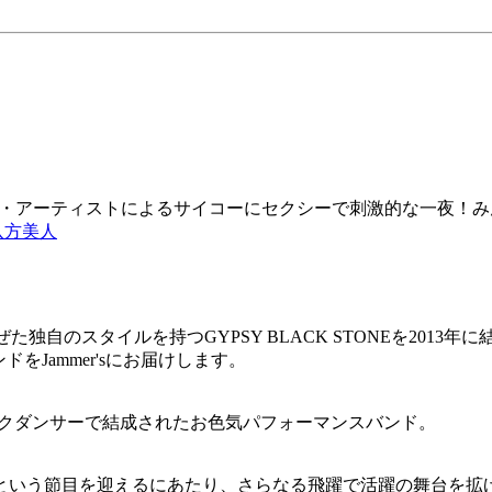
た女子バンド・アーティストによるサイコーにセクシーで刺激的な一夜
八方美人
ぜた独自のスタイルを持つGYPSY BLACK STONEを2013年に結
をJammer'sにお届けします。
３人のバーレスクダンサーで結成されたお色気パフォーマンスバンド。
年という節目を迎えるにあたり、さらなる飛躍で活躍の舞台を拡