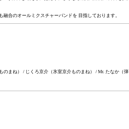
UNK、PUNK何でも融合のオールミクスチャーバンドを 目指しております。
ROY（クィーンものまね） / じくろ京介（氷室京介ものまね） / Mr. たなか