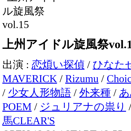
上州アイドル旋風祭vol.
出演 :
恋煩い探偵
/
ひなた
MAVERICK
/
Rizumu
/
Choi
/
少女人形物語
/
外来種
/
あみ
POEM
/
ジュリアナの祟り
馬CLEAR'S