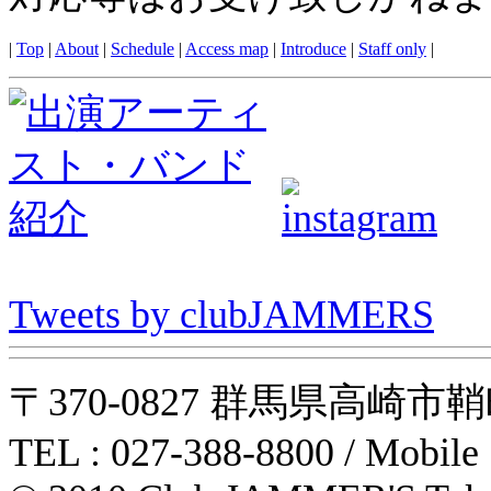
|
Top
|
About
|
Schedule
|
Access map
|
Introduce
|
Staff only
|
Tweets by clubJAMMERS
〒370-0827 群馬県高崎市鞘町31-1
TEL : 027-388-8800 / Mobile