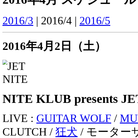
2016/3
| 2016/4 |
2016/5
2016年4月2日（土）
NITE KLUB presents J
LIVE :
GUITAR WOLF
/
MU
CLUTCH /
狂犬
/ モータ