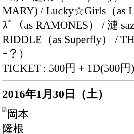
MARY) / Lucky☆Girls（as 
ｽﾞ（as RAMONES） / 漣 saza
RIDDLE（as Superfly） / T
ｰ？）
TICKET : 500円 + 1D(500円
2016年1月30日（土）