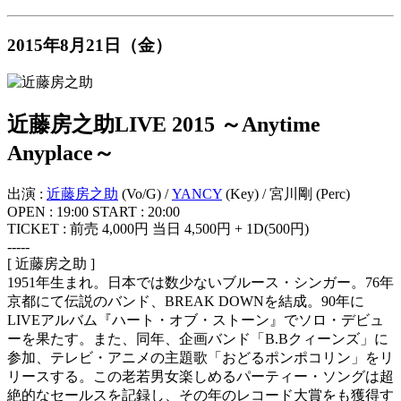
2015年8月21日（金）
近藤房之助LIVE 2015 ～Anytime
Anyplace～
出演 :
近藤房之助
(Vo/G) /
YANCY
(Key) / 宮川剛 (Perc)
OPEN : 19:00 START : 20:00
TICKET : 前売 4,000円 当日 4,500円 + 1D(500円)
-----
[ 近藤房之助 ]
1951年生まれ。日本では数少ないブルース・シンガー。76年
京都にて伝説のバンド、BREAK DOWNを結成。90年に
LIVEアルバム『ハート・オブ・ストーン』でソロ・デビュ
ーを果たす。また、同年、企画バンド「B.Bクィーンズ」に
参加、テレビ・アニメの主題歌「おどるポンポコリン」をリ
リースする。この老若男女楽しめるパーティー・ソングは超
絶的なセールスを記録し、その年のレコード大賞をも獲得す