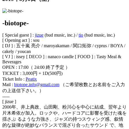
-biotope-
[ Special guest ] :
jizue
(bud music, inc.) /
tio
(bud music, inc.)
[ Opening act ] : sou
[ DJ ] : 五十嵐 亮介 / maroyakaman / 関口拓弥 / cyprus / BOYA /
cakely / youcan
[ VJ ] : issey [ DECO ] : nanaco candle [ FOOD ] : Tasty Meal &
Beverages
OPEN : 17:00（ 24:00 終了予定 ）
TICKET : 3,000円 + 1D(500円)
Ticket Info :
Peatix
Mail :
biotope.info@gmail.com
（ご希望枚数とお名前をご入力
の上送信下さい。）
-----
[ jizue ]
2006年、井上典政、山田剛、粉川心を中心に結成、翌年より
片木希依が加入。ロックや、ハードコアに影響を受けた魂を
揺さぶ るような力強さ、ジャズの持つスウィング感、叙情
的な旋律が絶妙なバランスで混ざり合ったサウンド で、地