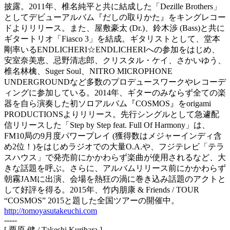
披露。2011年、椎名純平と共に結成した「Dezille Brothers」
としてデビューアルバム『だしの取りかた』をキングレコー
ドよりリリース。また、屋敷豪太 (Dr.)、鈴木渉 (Bass)と共に
ギタートリオ「Fiasco 3」を結成。ギタリストとして、堂本
剛率いるENDLICHERI☆ENDLICHERIへの参加をはじめ、
安室奈美恵、忌野清志郎、クリスタル・ケイ、さかいゆう、
椎名林檎、Suger Soul、NITRO MICROPHONE
UNDERGROUNDなど多数のプロデュースワークやレコーデ
ィングに参加している。2014年、ギターのみならず全ての楽
器を自ら演奏した初ソロアルバム『COSMOS』をorigami
PRODUCTIONSよりリリース。先行シングルとして急遽配
信リリースした「Step by Step feat. Full Of Harmony」は、
FM10局の9月度パワープレイ (獲得数はメジャーインディ含
め2位！)をはじめラジオでの大量O.A.や、フジテレビ「テラ
スハウス」で発売前にかかわらず楽曲が使用されるなど、大
きな話題を呼ぶ。さらに、アルバムリリース前にかかわらず
朝霧JAMに出演、会場を熱狂の渦に巻き込み話題のアクトと
して好評を得る。2015年、竹内朋康 & Friends / TOUR
“COSMOS” 2015と題した全国ツアーの開催中。
http://tomoyasutakeuchi.com
-----
[ 栗原 健 / Takeshi Kurihara ]