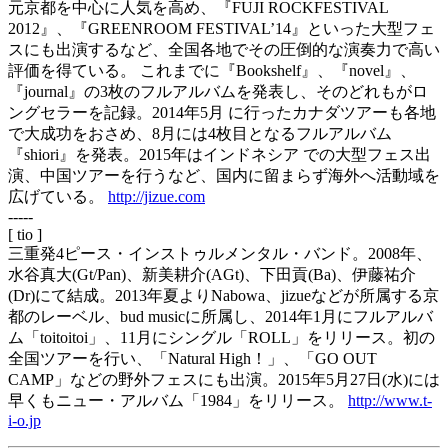
元京都を中心に人気を高め、『FUJI ROCKFESTIVAL
2012』、『GREENROOM FESTIVAL’14』といった大型フェ
スにも出演するなど、全国各地でその圧倒的な演奏力で高い
評価を得ている。 これまでに『Bookshelf』、『novel』、
『journal』の3枚のフルアルバムを発表し、そのどれもがロ
ングセラーを記録。2014年5月 に行ったカナダツアーも各地
で大成功をおさめ、8月には4枚目となるフルアルバム
『shiori』を発表。2015年はインドネシア での大型フェス出
演、中国ツアーを行うなど、国内に留まらず海外へ活動域を
広げている。
http://jizue.com
-----
[ tio ]
三重発4ピース・インストゥルメンタル・バンド。2008年、
水谷真大(Gt/Pan)、新美耕介(AGt)、下田貢(Ba)、伊藤祐介
(Dr)にて結成。2013年夏よりNabowa、jizueなどが所属する京
都のレーベル、bud musicに所属し、2014年1月にフルアルバ
ム「toitoitoi」、11月にシングル「ROLL」をリリース。初の
全国ツアーを行い、「Natural High！」、「GO OUT
CAMP」などの野外フェスにも出演。2015年5月27日(水)には
早くもニュー・アルバム「1984」をリリース。
http://www.t-
i-o.jp