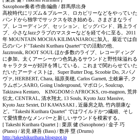
Saxophone奏者/作曲/編曲 / 群馬県出身
高校時代にリズム＆ブルース、ロカビリーなどをやっていた
バンドから独学でサックスを吹き始める。さまざまなライ
ブ、レコーディング、セッション、ビッグバンド、路上ライ
ブ、小さなJazzクラブのマスターなどを経て今に至る。2011
年 MOUNTAIN MOCHA KILIMANJAROに加入。最近では自
己のバンド"Takeshi Kurihara Quartet"での活動の他、
Jazztronik, ROOT SOUL ほか多数のライブ、レコーディング
に参加。太くアーシーかつ色気あるサウンドと野性味溢れる
キャラクターが好評を博している。これまで関わらせていた
だいたアーティストは、Super Butter Dog, Scoobie Do, スパノ
ヴァ, HERBERT, Chara, 福原美穂, Carlos Garnett, 土岐麻子, ク
ラムボン,SARO, Going Underground, マボロシ, Soulcrap,
Takizawa Kentaro, KINGDOM☆AFROCKS, cro-magnon, 荒井
伝太, CENTRAL, 清水翔太, 13 Souls, Kyoto Jazz Massive,
Kyoto Jazz Sextet, DJ KAWASAKI , 近藤房之助, 竹内朋康な
ど。"Takeshi Kurihara Quartet" ではワイルドかつ繊細、そし
て愛情豊かなメンバーと新しいサウンドを模索する。
[ Takeshi Kurihara Quartet ] : 栗原 健 (Saxophone) / 金子 巧
(Piano) / 岩見 継吾 (Bass) / 数井 塁 (Drums)
http://takeshikurihara.blogspot.jp