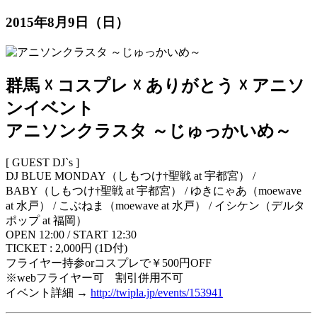
2015年8月9日（日）
群馬 ☓ コスプレ ☓ ありがとう ☓ アニソ
ンイベント
アニソンクラスタ ～じゅっかいめ～
[ GUEST DJ`s ]
DJ BLUE MONDAY（しもつけ†聖戦 at 宇都宮） /
BABY（しもつけ†聖戦 at 宇都宮） / ゆきにゃあ（moewave
at 水戸） / こぶねま（moewave at 水戸） / イシケン（デルタ
ポップ at 福岡）
OPEN 12:00 / START 12:30
TICKET : 2,000円 (1D付)
フライヤー持参orコスプレで￥500円OFF
※webフライヤー可 割引併用不可
イベント詳細 →
http://twipla.jp/events/153941