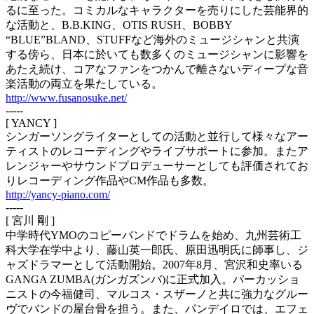
るに至った。コミカルなキャラクターを売りにした芸能界的
な活動と、B.B.KING、OTIS RUSH、BOBBY
“BLUE”BLAND、STUFFなど海外のミュージシャンと共演
する傍ら、日本に於いても数多くのミュージシャンに影響を
あたえ続け、コアなファンをつかんで離さないディープな音
楽活動の両立を果たしている。
http://www.fusanosuke.net/
-----
[ YANCY ]
シンガーソングライターとしての活動と並行して様々なアー
ティストのレコーディングやライブサポートに参加。またア
レンジャーやサウンドプロデューサーとしても評価されてお
りレコーディング作品やCM作品も多数。
http://yancy-piano.com/
-----
[ 宮川 剛 ]
中学時代YMOのコピーバンドでドラムを始め、九州芸術工
科大学在学中より、藤山英一郎氏、原田迅明氏に師事し、ジ
ャズドラマーとして活動開始。2007年8月、宮沢和史率いる
GANGA ZUMBA(ガンガズンバ)に正式加入。パーカッショ
ニストの今福健司、マルコス・スザーノと共に強力なグルー
ヴでバンドの屋台骨を担う。また、パンデイロでは、エフェ