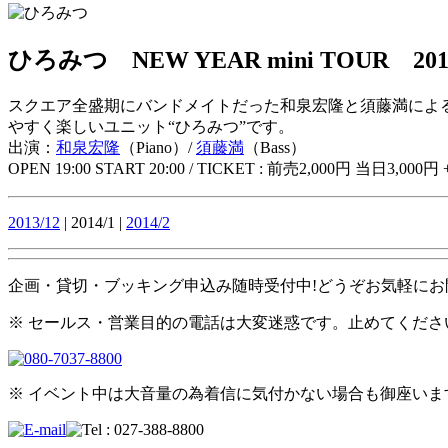
ひろみつ NEW YEAR mini TOUR 201
スクエア全盛期にバンドメイトだった和泉宏隆と須藤満によ
やすく楽しいユニット“ひろみつ”です。
出演：
和泉宏隆
（Piano）/
須藤満
（Bass）
OPEN 19:00 START 20:00 / TICKET : 前売2,000円 当日3,000円 +
2013/12
| 2014/1 |
2014/2
企画・貸切・ブッキング申込み随時受付中!どうぞお気軽にお
※ セールス・営業目的の電話は大変迷惑です。止めてくださ
※ イベント中は大音量の為着信に気付かない場合も御座い