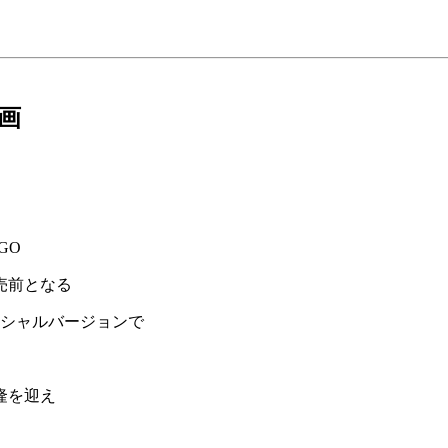
企画
GO
売前となる
ペシャルバージョンで
隆を迎え