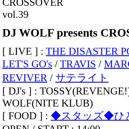
DJ WOLF presents CRO
[ LIVE ] :
THE DISASTER P
LET'S GO's
/
TRAVIS
/
MAR
REVIVER
/
サテライト
[ DJ's ] : TOSSY(REVENGE!
WOLF(NITE KLUB)
[ FOOD ] :
◆スタッズ◆ひ
OPEN / START : 14:00