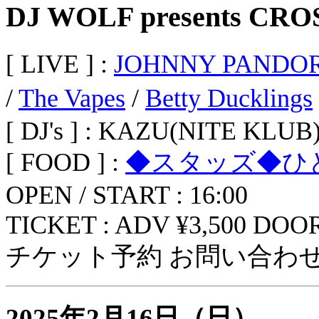
DJ WOLF presents CRO
[ LIVE ] :
JOHNNY PANDO
/
The Vapes
/
Betty Ducklings
[ DJ's ] : KAZU(NITE KLUB
[ FOOD ] :
◆スタッズ◆ひ
OPEN / START : 16:00
TICKET : ADV ¥3,500 DOOR
チケット予約 お問い合わせ
2025年2月16日（日）