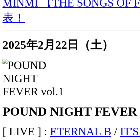
MINMI 【THE SONGS 
表！
2025年2月22日（土）
POUND NIGHT FEVER v
[ LIVE ] :
ETERNAL B
/
IT'