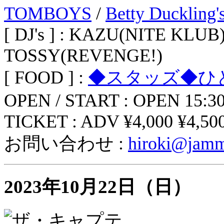
TOMBOYS
/
Betty Duckling'
[ DJ's ] : KAZU(NITE KLUB
TOSSY(REVENGE!)
[ FOOD ] :
◆スタッズ◆ひ
OPEN / START : OPEN 15:3
TICKET : ADV ¥4,000 ¥4,500
お問い合わせ :
hiroki@jamm
2023年10月22日（日）