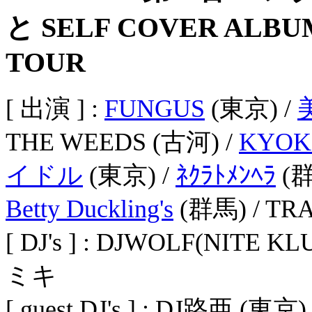
と SELF COVER ALB
TOUR
[ 出演 ] :
FUNGUS
(東京) /
THE WEEDS (古河) /
KYOK
イドル
(東京) /
ﾈｸﾗﾄﾒﾝﾍﾗ
(群
Betty Duckling's
(群馬) / TR
[ DJ's ] : DJWOLF(NITE 
ミキ
[ guest DJ's ] : DJ路亜 (東京) 