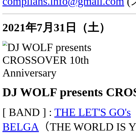
complians.info@gmail.com
(
2021年7月31日（土）
DJ WOLF presents CROS
[ BAND ] :
THE LET'S GO's
BELGA
（THE WORLD IS 