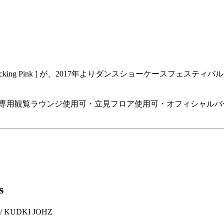
king Pink ] が、2017年よりダンスショーケースフェスティバ
付) / VIP ¥5,000（VIP専用観覧ラウンジ使用可・立見フロア使用可
s
Y / KUDKI JOHZ