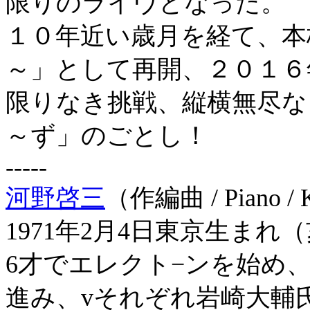
限りのライヴとなった。
１０年近い歳月を経て、本格
～」として再開、２０１６
限りなき挑戦、縦横無尽な
～ず」のごとし！
-----
河野啓三
（作編曲 / Piano / 
1971年2月4日東京生まれ（
6才でエレクト−ンを始め
進み、vそれぞれ岩崎大輔氏