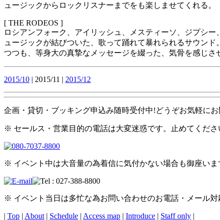
ュージックからロックリスナーまでをも楽しませてくれる。
[ THE RODEOS ]
ロシアンフォーク、アイリッシュ、メスティーソ、ジプシー、
ュージックが結びついた、歌って踊れて暴れられるサウンド
つつも、等身大の真摯なメッセージを綴った、気骨を感じさせる
2015/10
| 2015/11 |
2015/12
企画・貸切・ブッキング申込み随時受付中!どうぞお気軽にお
※ セールス・営業目的の電話は大変迷惑です。止めてくださ
※ イベント中は大音量の為着信に気付かない場合も御座い
※ イベント当日は多忙な為お問い合わせのお電話・メール
|
Top
|
About
|
Schedule
|
Access map
|
Introduce
|
Staff only
|