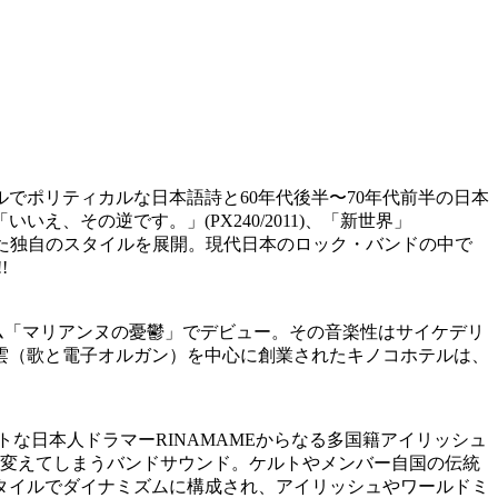
でポリティカルな日本語詩と60年代後半〜70年代前半の日本
その逆です。」(PX240/2011)、「新世界」
超えた独自のスタイルを展開。現代日本のロック・バンドの中で
!
バム「マリアンヌの憂鬱」でデビュー。その音楽性はサイケデリ
雲（歌と電子オルガン）を中心に創業されたキノコホテルは、
ートな日本人ドラマーRINAMAMEからなる多国籍アイリッシュ
に変えてしまうバンドサウンド。ケルトやメンバー自国の伝統
タイルでダイナミズムに構成され、アイリッシュやワールドミ