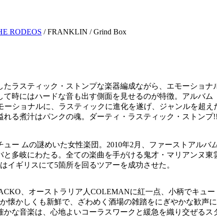
HE RODEOS
/ FRANKLIN / Grind Box
としたラスティック・ストンプな楽器編成ながら、エモーショナル
時にはハードな音も出す側面を見せるのが特徴。アルバム「いいえ、
に、エモーショナルに、ラスティックに進化を遂げ、ジャンルを
れる煮汁はパンクの魂。ダーティ・ラスティック・ストンプ!!
ュー ムの謎めいた女性楽団。2010年2月、ファーストアル
バと多岐にわたる。全ての楽曲を手がける鬼才・マリアンヌ東
はイギリスにて5箇所を回るツアーを成功させた。
ACKO、オーストラリア人COLEMANに紅一点、小柄でキュ
こか懐かしくも新鮮で、ざわめく酒場の雑踏をにぎやかな歓声
確かな音楽は、心地よいコーラスワークと緩急を織り交ぜるス