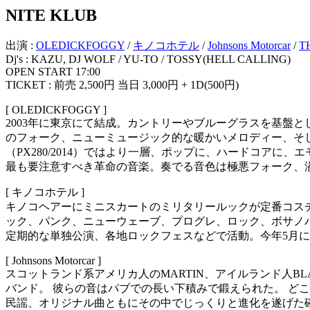
NITE KLUB
出演 :
OLEDICKFOGGY
/
キノコホテル
/
Johnsons Motorcar
/
T
Dj's : KAZU, DJ WOLF / YU-TO / TOSSY(HELL CALLING)
OPEN START 17:00
TICKET : 前売 2,500円 当日 3,000円 + 1D(500円)
[ OLEDICKFOGGY ]
2003年に東京にて結成。カントリーやブルーグラスを基盤
のフォーク、ニューミュージック的な暖かいメロディー、そして
（PX280/2014）ではより一層、ポップに、ハードコア
最も要注意すべき革命の音楽。奏でる音色は極悪フォーク、溢
[ キノコホテル ]
キノコヘアーにミニスカートのミリタリールックが定番コスチ
ック、パンク、ニューウェーブ、プログレ、ロック、ボサノ
定期的な単独公演、各地ロックフェスなどで活動。今年5月に
[ Johnsons Motorcar ]
スコットランド系アメリカ人のMARTIN、アイルランド人BL
バンド。 彼らの音はパブでの長い下積みで鍛えられた。 ど
民謡、オリジナル曲ともにその中でじっくりと進化を遂げた