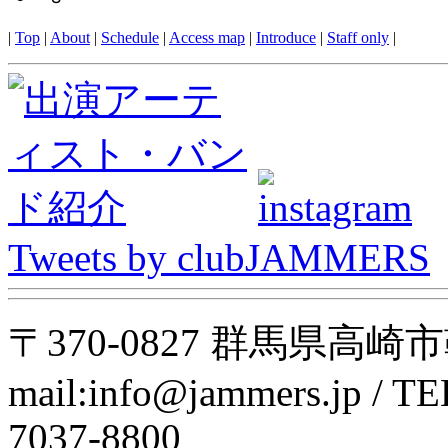
|
Top
|
About
|
Schedule
|
Access map
|
Introduce
|
Staff only
|
Tweets by clubJAMMERS
〒370-0827 群馬県高崎市鞘町
mail:info@jammers.jp / TEL
7037-8800